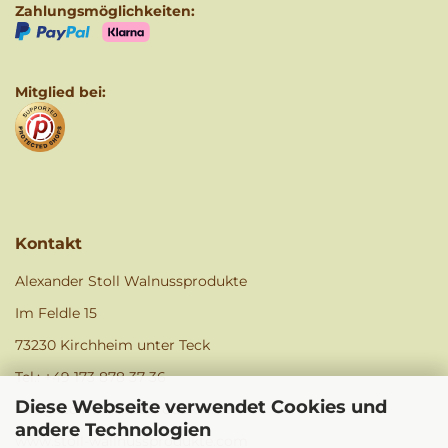
Zahlungsmöglichkeiten:
Mitglied bei:
Kontakt
Alexander Stoll Walnussprodukte
Im Feldle 15
73230 Kirchheim unter Teck
Tel.: +49 173 878 37 36
Diese Webseite verwendet Cookies und
info@stoll-walnussprodukte.de
andere Technologien
www.stoll-wallnussprodukte.com