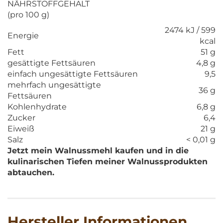
NÄHRSTOFFGEHALT
(pro 100 g)
2474 kJ / 599
Energie
kcal
Fett
51 g
gesättigte Fettsäuren
4,8 g
einfach ungesättigte Fettsäuren
9,5
mehrfach ungesättigte
36 g
Fettsäuren
Kohlenhydrate
6,8 g
Zucker
6,4
Eiweiß
21 g
Salz
< 0,01 g
Jetzt mein Walnussmehl kaufen und in die
kulinarischen Tiefen meiner Walnussprodukten
abtauchen.
Hersteller Informationen