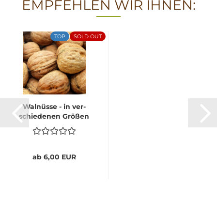
EMPFEHLEN WIR IHNEN:
TOP
SOLD OUT
Wal­nüs­se - in ver­
schie­de­nen Grö­ßen
ab 6,00 EUR